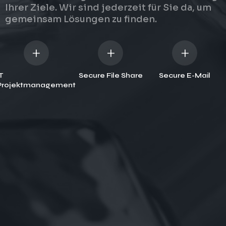
Ihrer Ziele. Wir sind jederzeit für Sie da, um
auch innovativ ist
gemeinsam Lösungen zu finden.
+
+
+
T
Secure File Share
Secure E-Mail
Projektmanagement