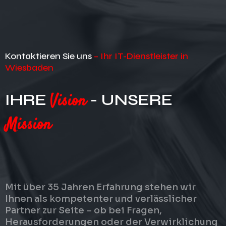
Kontaktieren Sie uns
– Ihr IT-Dienstleister in
Wiesbaden
IHRE
Vision
- UNSERE
Mission
IT
Projektmanagemen
Secure E-Mail
t
Mit über 35 Jahren Erfahrung stehen wir
Secure File Share
Ihnen als kompetenter und verlässlicher
Ihre umfassende Lösung für
Erleben Sie IT-
Partner zur Seite – ob bei Fragen,
sichere und effiziente E-Mail-
Ihre Lösung für sicheren und
Projektmanagement, das
Herausforderungen oder der Verwirklichung
Kommunikation
effizienten Datenaustausch
nicht nur effizient, sondern