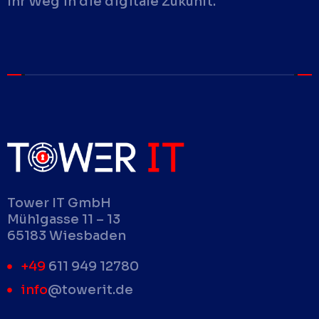
Ihr Weg in die digitale Zukunft.
Tower IT GmbH
Mühlgasse 11 – 13
65183 Wiesbaden
+49
611 949 12780
info
@towerit.de